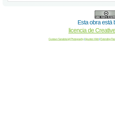
Esta obra está 
licencia de Creat
Gustavo Sanabria [ø] Photography
|
Apuntes Web
|
Extending Fla